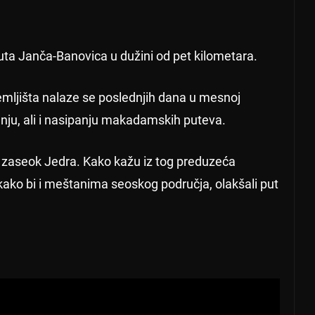
uta Janča-Banovica u dužini od pet kilometara.
mljišta nalaze se poslednjih dana u mesnoj
anju, ali i nasipanju makadamskih puteva.
, zaseok Jedra. Kako kažu iz tog preduzeća
kako bi i meštanima seoskog područja, olakšali put