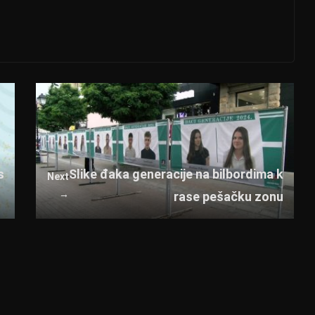
s
Slike đaka generacije na bilbordima k
Next
→
rase pešačku zonu