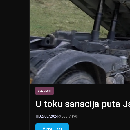
SVE VESTI
U toku sanacija puta 
02/08/2024
533 Views
ČITAJ MI