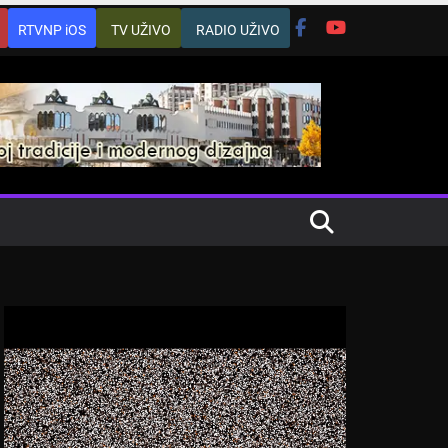
RTVNP iOS
TV UŽIVO
RADIO UŽIVO