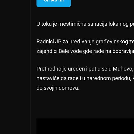
U toku je mestimična sanacija lokalnog p
Radnici JP za uređivanje građevinskog ze
zajendici Bele vode gde rade na popravlj
Prethodno je uređen i put u selu Muhovo
nastaviće da rade i u narednom periodu, 
do svojih domova.