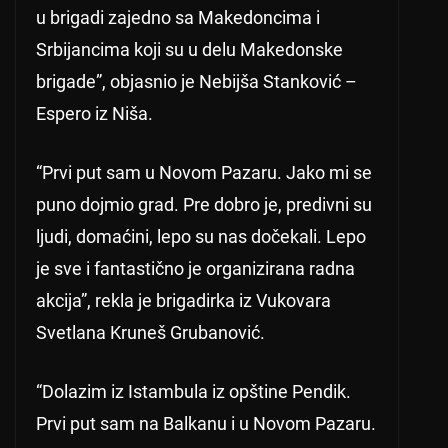
u brigadi zajedno sa Makedoncima i
Srbijancima koji su u delu Makedonske
brigade”, objasnio je Nebijša Stanković –
Espero iz Niša.
“Prvi put sam u Novom Pazaru. Jako mi se
puno dojmio grad. Pre dobro je, predivni su
ljudi, domaćini, lepo su nas dočekali. Lepo
je sve i fantastično je organizirana radna
akcija”, rekla je brigadirka iz Vukovara
Svetlana Kruneš Grubanović.
“Dolazim iz Istambula iz opštine Pendik.
Prvi put sam na Balkanu i u Novom Pazaru.