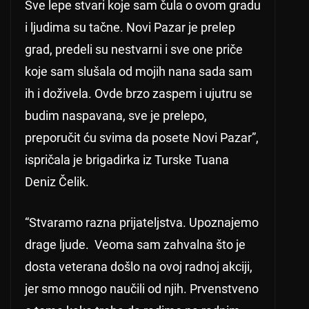
Sve lepe stvari koje sam čula o ovom gradu
i ljudima su tačne. Novi Pazar je prelep
grad, predeli su nestvarni i sve one priče
koje sam slušala od mojih nana sada sam
ih i doživela. Ovde brzo zaspem i ujutru se
budim naspavana, sve je prelepo,
preporučit ću svima da posete Novi Pazar”,
ispričala je brigadirka iz Turske Tuana
Deniz Čelik.
“Stvaramo razna prijateljstva. Upoznajemo
drage ljude. Veoma sam zahvalna što je
dosta veterana došlo na ovoj radnoj akciji,
jer smo mnogo naučili od njih. Prvenstveno