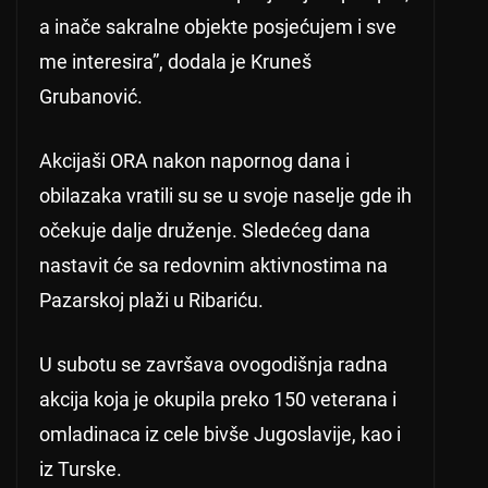
a inače sakralne objekte posjećujem i sve
me interesira”, dodala je Kruneš
Grubanović.
Akcijaši ORA nakon napornog dana i
obilazaka vratili su se u svoje naselje gde ih
očekuje dalje druženje. Sledećeg dana
nastavit će sa redovnim aktivnostima na
Pazarskoj plaži u Ribariću.
U subotu se završava ovogodišnja radna
akcija koja je okupila preko 150 veterana i
omladinaca iz cele bivše Jugoslavije, kao i
iz Turske.