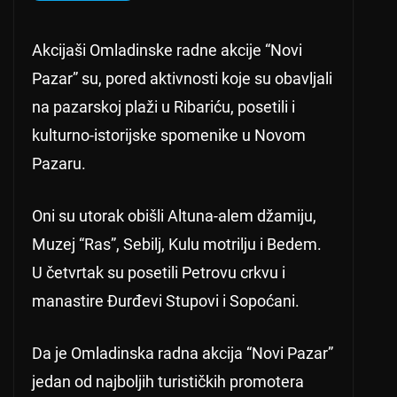
Akcijaši Omladinske radne akcije “Novi
Pazar” su, pored aktivnosti koje su obavljali
na pazarskoj plaži u Ribariću, posetili i
kulturno-istorijske spomenike u Novom
Pazaru.
Oni su utorak obišli Altuna-alem džamiju,
Muzej “Ras”, Sebilj, Kulu motrilju i Bedem.
U četvrtak su posetili Petrovu crkvu i
manastire Đurđevi Stupovi i Sopoćani.
Da je Omladinska radna akcija “Novi Pazar”
jedan od najboljih turističkih promotera