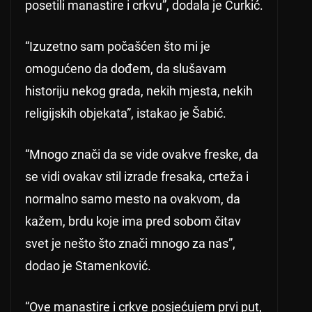
posetili manastire i crkvu”, dodala je Ćurkić.
“Izuzetno sam počašćen što mi je
omogućeno da dođem, da slušavam
historiju nekog grada, nekih mjesta, nekih
religijskih objekata”, istakao je Šabić.
“Mnogo znači da se vide ovakve freske, da
se vidi ovakav stil izrade fresaka, crteža i
normalno samo mesto na ovakvom, da
kažem, brdu koje ima pred sobom čitav
svet je nešto što znači mnogo za nas”,
dodao je Stamenković.
“Ove manastire i crkve posjećujem prvi put,