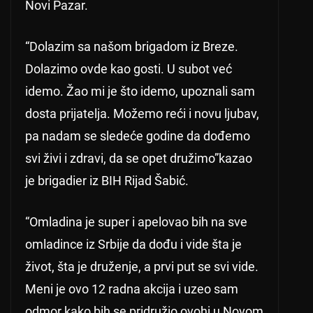
Novi Pazar.
“Dolazim sa našom brigadom iz Breze.
Dolazimo ovde kao gosti. U subot već
idemo. Žao mi je što idemo, upoznali sam
dosta prijatelja. Možemo reći i novu ljubav,
pa nadam se sledeće godine da dođemo
svi živi i zdravi, da se opet družimo”kazao
je brigadier iz BIH Rijad Šabić.
“Omladina je super i apelovao bih na sve
omladince iz Srbije da dođu i vide šta je
život, šta je druženje, a prvi put se svi vide.
Meni je ovo 12 radna akcija i uzeo sam
odmor kako bih se pridružio ovohj u Novom