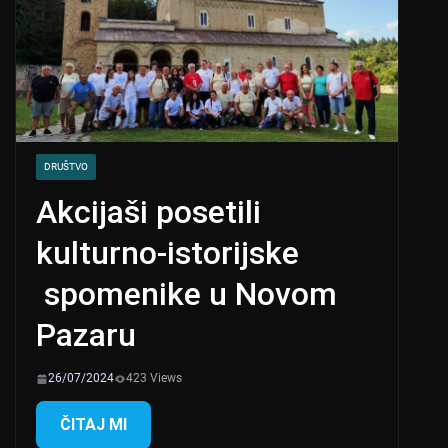
DRUŠTVO
Akcijaši posetili
kulturno-istorijske
spomenike u Novom
Pazaru
26/07/2024
423 Views
ČITAJ MI