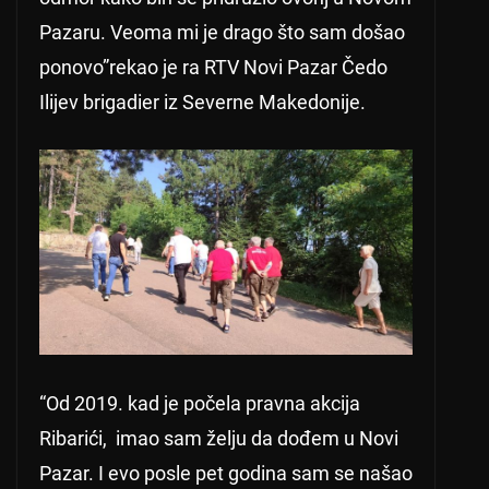
Pazaru. Veoma mi je drago što sam došao
ponovo”rekao je ra RTV Novi Pazar Čedo
Ilijev brigadier iz Severne Makedonije.
“Od 2019. kad je počela pravna akcija
Ribarići, imao sam želju da dođem u Novi
Pazar. I evo posle pet godina sam se našao