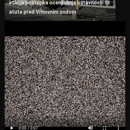
etanja postupka ocenjivanja ustavnosti St
atuta pred Vrhovnim sudom