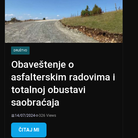
DRUŠTVO
Obaveštenje o
asfalterskim radovima i
totalnoj obustavi
saobraćaja
14/07/2024
326 Views
ČITAJ MI