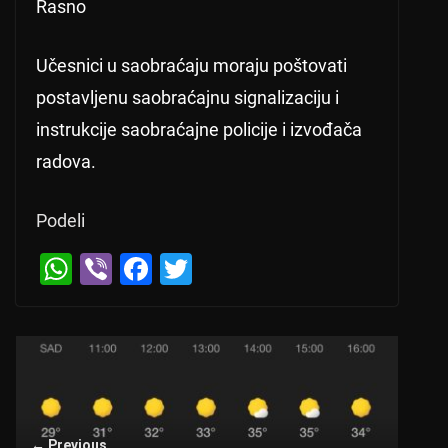
Rasno
Učesnici u saobraćaju moraju poštovati
postavljenu saobraćajnu signalizaciju i
instrukcije saobraćajne policije i izvođača
radova.
Podeli
W
Vi
F
T
h
b
a
wi
at
er
c
tt
s
e
er
A
b
p
o
← Previous