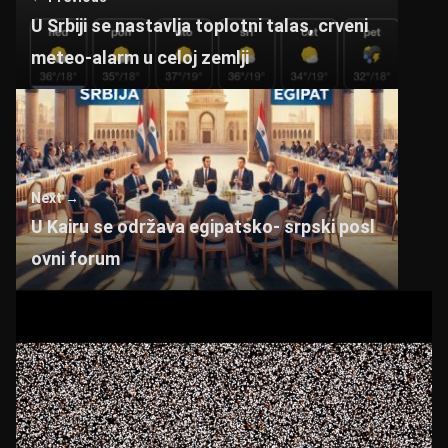
p
o
U Srbiji se nastavlja toplotni talas, crveni
k
meteo-alarm u celoj zemlji
Next →
U Kairu se održava egipatsko- srpski posl
ovni forum