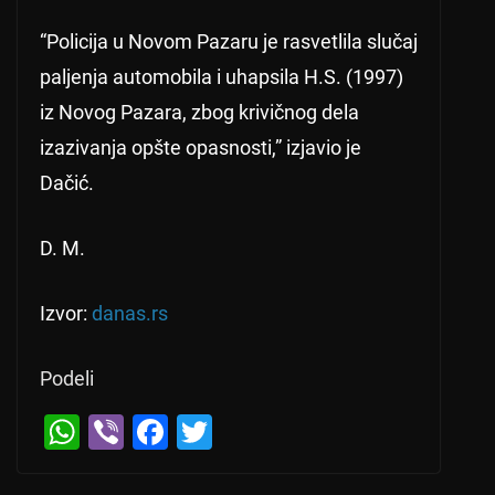
“Policija u Novom Pazaru je rasvetlila slučaj
paljenja automobila i uhapsila H.S. (1997)
iz Novog Pazara, zbog krivičnog dela
izazivanja opšte opasnosti,” izjavio je
Dačić.
D. M.
Izvor:
danas.rs
Podeli
W
Vi
F
T
h
b
a
wi