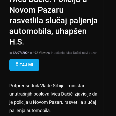
Novom Pazaru
rasvetlila slučaj paljenja
automobila, uhapšen
H.S.
12/07/2024
492 Views
Hapšenje
,
Ivica Dačić
,
novi pazar
ČITAJ MI
Potpredsednik Vlade Srbije i ministar
unutrašnjih poslova Ivica Dačić izjavio je da
je policija u Novom Pazaru rasvetlila slučaj
paljenja automobila.