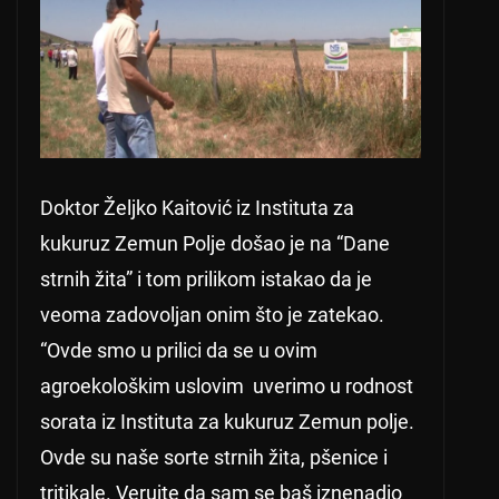
Doktor Željko Kaitović iz Instituta za
kukuruz Zemun Polje došao je na “Dane
strnih žita” i tom prilikom istakao da je
veoma zadovoljan onim što je zatekao.
“Ovde smo u prilici da se u ovim
agroekološkim uslovim uverimo u rodnost
sorata iz Instituta za kukuruz Zemun polje.
Ovde su naše sorte strnih žita, pšenice i
tritikale. Verujte da sam se baš iznenadio