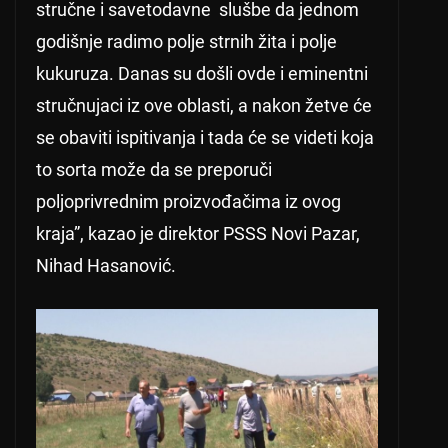
stručne i savetodavne slušbe da jednom
godišnje radimo polje strnih žita i polje
kukuruza. Danas su došli ovde i eminentni
stručnujaci iz ove oblasti, a nakon žetve će
se obaviti ispitivanja i tada će se videti koja
to sorta može da se preporuči
poljoprivrednim proizvođačima iz ovog
kraja”, kazao je direktor PSSS Novi Pazar,
Nihad Hasanović.