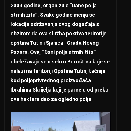
2009.godine, organizuje “Dane polja
strnih žita”. Svake godine menja se
lokacija održavanja ovog događaja s
obzirom da ova služba pokriva teritorije
opština Tutin i Sjenica i Grada Novog
Pazara. Ove, “Dani polja strnih žita”
obeležavaju se u selu u Boroštica koje se
nalazi na teritoriji Opštine Tutin, tačnije
kod poljoprivrednog proizvođača
Ibrahima Škrijelja koji je parcelu od preko
dva hektara dao za ogledno polje.