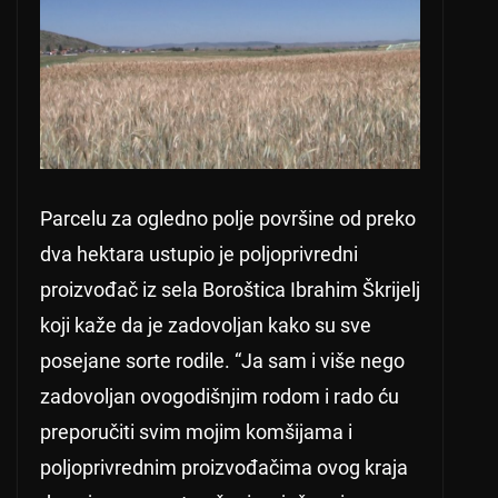
Parcelu za ogledno polje površine od preko
dva hektara ustupio je poljoprivredni
proizvođač iz sela Boroštica Ibrahim Škrijelj
koji kaže da je zadovoljan kako su sve
posejane sorte rodile. “Ja sam i više nego
zadovoljan ovogodišnjim rodom i rado ću
preporučiti svim mojim komšijama i
poljoprivrednim proizvođačima ovog kraja