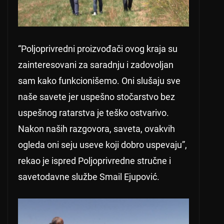
“Poljoprivredni proizvođači ovog kraja su
zainteresovani za saradnju i zadovoljan
sam kako funkcionišemo. Oni slušaju sve
naše savete jer uspešno stočarstvo bez
uspešnog ratarstva je teško ostvarivo.
Nakon naših razgovora, saveta, ovakvih
ogleda oni seju useve koji dobro uspevaju”,
rekao je ispred Poljoprivredne stručne i
savetodavne službe Smail Ejupović.