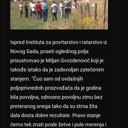
Ispred Instituta za povrtarstvo i ratarstvo iz
Novog Sada, poseti oglednog polja
prisustvovao je Miljan Gvozdenović koji je
takođe istako da je zadovoljan zatečenim
stanjem. “Čuo sam od ovdašnjih
poljoprivrednih proizvođača da je godina
bila povoljna, odnosno povoljnu zimu bez
preteranog snega tako da su strna žita
dala dosta dobre rezultate. Pravo stanje
ćemo tek znati posle žetve i pole merenja i