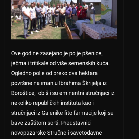
Ove godine zasejano je polje pšenice,
ječma i tritikale od više semenskih kuća.
Ogledno polje od preko dva hektara
površine na imanju Ibrahima Škrijelja iz
Boroštice, obišli su eminentni stručnjaci iz
nekoliko republičkih instituta kao i
stručnjaci iz Galenike fito farmacije koji se
bave zaštitom sorti. Predstavnici
novopazarske Stručne i savetodavne