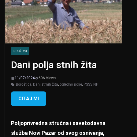
DRUŠTVO
Dani polja stnih žita
11/07/2024
606 Views
Boroštica
,
Dani strnih žita
,
ogledno polje
,
PSSS NP
ČITAJ MI
Poljoprivredna stručna i savetodavna
služba Novi Pazar od svog osnivanja,