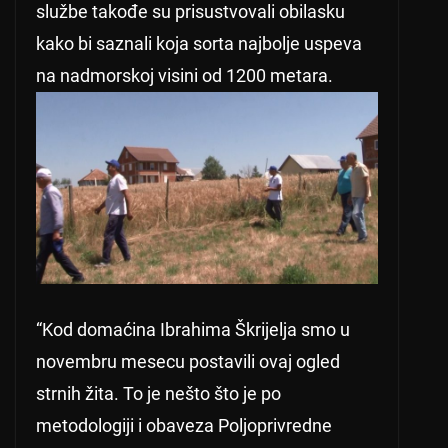
službe takođe su prisustvovali obilasku
kako bi saznali koja sorta najbolje uspeva
na nadmorskoj visini od 1200 metara.
“Kod domaćina Ibrahima Škrijelja smo u
novembru mesecu postavili ovaj ogled
strnih žita. To je nešto što je po
metodologiji i obaveza Poljoprivredne