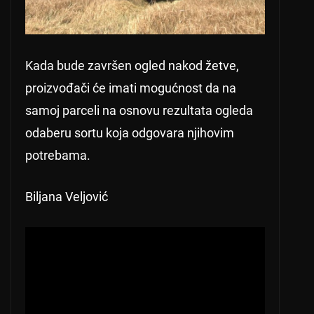
Kada bude završen ogled nakod žetve,
proizvođači će imati mogućnost da na
samoj parceli na osnovu rezultata ogleda
odaberu sortu koja odgovara njihovim
potrebama.
Biljana Veljović