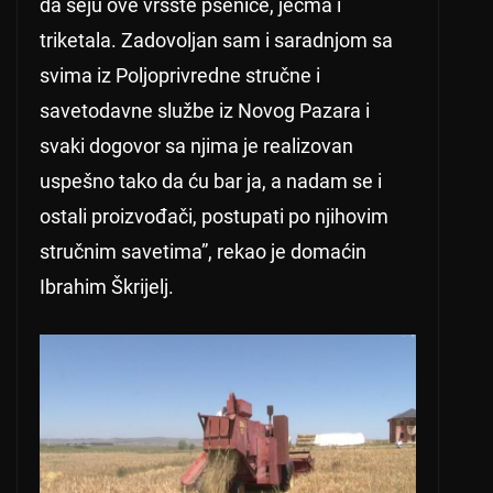
da seju ove vrsste pšenice, ječma i
triketala. Zadovoljan sam i saradnjom sa
svima iz Poljoprivredne stručne i
savetodavne službe iz Novog Pazara i
svaki dogovor sa njima je realizovan
uspešno tako da ću bar ja, a nadam se i
ostali proizvođači, postupati po njihovim
stručnim savetima”, rekao je domaćin
Ibrahim Škrijelj.