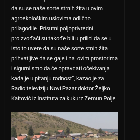
da su se naše sorte strnih žita u ovim
agroekološkim uslovima odlično
prilagodile. Prisutni poljoprivredni
proizvođači su takođe bili u prilici da se u
isto to uvere da su naše sorte stnih žita
prihvatljive da se gaje i na ovim prostorima
i sigurni smo da će opravdati očekivanja
kada je u pitanju rodnost”, kazao je za
Radio televiziju Novi Pazar doktor Željko
Kaitović iz Instituta za kukurz Zemun Polje.