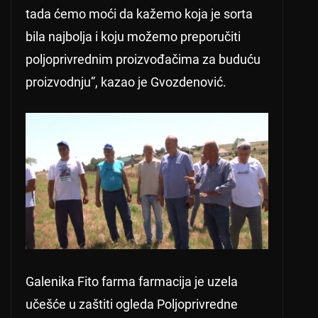
tada ćemo moći da kažemo koja je sorta
bila najbolja i koju možemo preporučiti
poljoprivrednim proizvođačima za buduću
proizvodnju”, kazao je Gvozdenović.
Galenika Fito farma farmacija je uzela
učešće u zaštiti ogleda Poljoprivredne