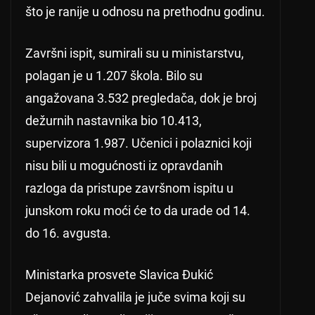
što je ranije u odnosu na prethodnu godinu.
Završni ispit, sumirali su u ministarstvu,
polagan je u 1.207 škola. Bilo su
angažovana 3.532 pregledača, dok je broj
dežurnih nastavnika bio 10.413,
supervizora 1.987. Učenici i polaznici koji
nisu bili u mogućnosti iz opravdanih
razloga da pristupe završnom ispitu u
junskom roku moći će to da urade od 14.
do 16. avgusta.
Ministarka prosvete Slavica Đukić
Dejanović zahvalila je juče svima koji su