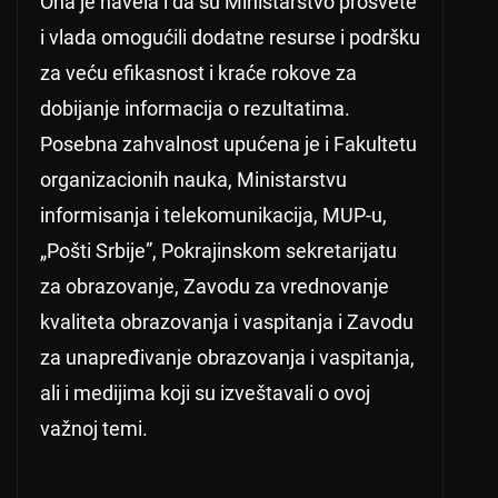
Ona je navela i da su Ministarstvo prosvete
i vlada omogućili dodatne resurse i podršku
za veću efikasnost i kraće rokove za
dobijanje informacija o rezultatima.
Posebna zahvalnost upućena je i Fakultetu
organizacionih nauka, Ministarstvu
informisanja i telekomunikacija, MUP-u,
„Pošti Srbije”, Pokrajinskom sekretarijatu
za obrazovanje, Zavodu za vrednovanje
kvaliteta obrazovanja i vaspitanja i Zavodu
za unapređivanje obrazovanja i vaspitanja,
ali i medijima koji su izveštavali o ovoj
važnoj temi.