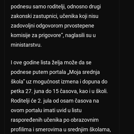
podnesu samo roditelji, odnosno drugi
zakonski zastupnici, učenika koji nisu
zadovoljni odgovorom prvostepene
komisije za prigovore”, naglasili su u
ministarstvu.
I ove godine lista želja može da se
podnese putem portala „Moja srednja
škola” uz mogućnost izmena i dopuna do
petka 27. juna do 15 časova, kao i u školi.
Roditelji će 2. jula od osam časova na
ovom portalu imati uvid u listu
raspoređenih učenika po obrazovnim
profilima i smerovima u srednjim školama,