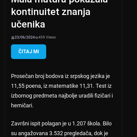
kontinuitet znanja
učenika
23/06/2024
459 Views
ČITAJ MI
Prosečan broj bodova iz srpskog jezika je
11,55 poena, iz matematike 11,31. Test iz
izbornog predmeta najbolje uradili fizičari i
hemičari.
Završni ispit polagan je u 1.207 škola. Bilo
su angažovana 3.532 pregledača, dok je