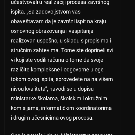
učestvovali u realizaciji procesa završnog
ispita. „Sa zadovoljstvom vas
obaveštavam da je završni ispit na kraju
osnovnog obrazovanja i vaspitanja
realizovan uspešno, u skladu s propisima i
stručnim zahtevima. Tome ste doprineli svi
vi koji ste vodili računa o tome da svoje
različite kompleksne i odgovorne uloge
tokom ovog ispita, sprovedete na najvišem
nivou kvaliteta”, navodi se u dopisu
ministarke školama, školskim i okružnim
komisijama, informatičkim koordinatorima
i drugim učesnicima ovog procesa.