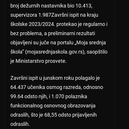
broj dežurnih nastavnika bio 10.413,
supervizora 1.987Završni ispit na kraju
školske 2023/2024. protekao je regularno i
bez problema, a preliminarni rezultati
objavljeni su juče na portalu „Moja srednja
škola” (mojasrednjaskola.gov.rs), saopštilo
je Ministarstvo prosvete.
Završni ispit u junskom roku polagalo je
64.437 učenika osmog razreda, odnosno
99.64 odsto njih, i 1.070 polaznika
funkcionalnog osnovnog obrazovanja
odraslih, što je 68,55 odsto prijavljenih
odraslih.