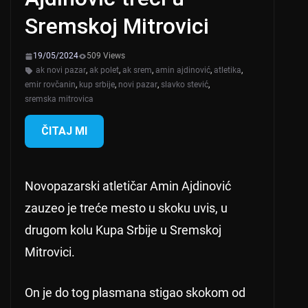
Sremskoj Mitrovici
19/05/2024
509 Views
ak novi pazar
,
ak polet
,
ak srem
,
amin ajdinović
,
atletika
,
emir rovčanin
,
kup srbije
,
novi pazar
,
slavko stević
,
sremska mitrovica
ČITAJ MI
Novopazarski atletičar Amin Ajdinović
zauzeo je treće mesto u skoku uvis, u
drugom kolu Kupa Srbije u Sremskoj
Mitrovici.
On je do tog plasmana stigao skokom od