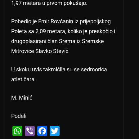
1,97 metara u prvom pokušaju.
Pobedio je Emir Rovčanin iz prijepoljskog
Poleta sa 2,09 metara, koliko je preskočio i
drugoplasirani član Srema iz Sremske
Mitrovice Slavko Stević.
U skoku uvis takmičila su se sedmorica
atletičara.
M. Minić
Podeli
W
Vi
F
T