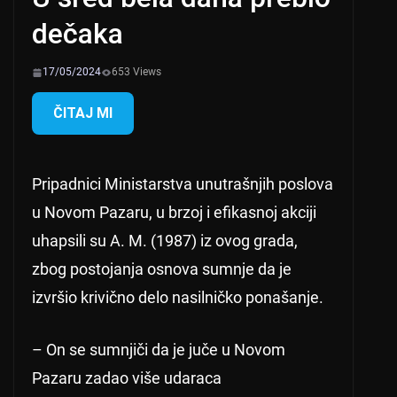
dečaka
17/05/2024
653 Views
ČITAJ MI
Pripadnici Ministarstva unutrašnjih poslova
u Novom Pazaru, u brzoj i efikasnoj akciji
uhapsili su A. M. (1987) iz ovog grada,
zbog postojanja osnova sumnje da je
izvršio krivično delo nasilničko ponašanje.
– On se sumnjiči da je juče u Novom
Pazaru zadao više udaraca