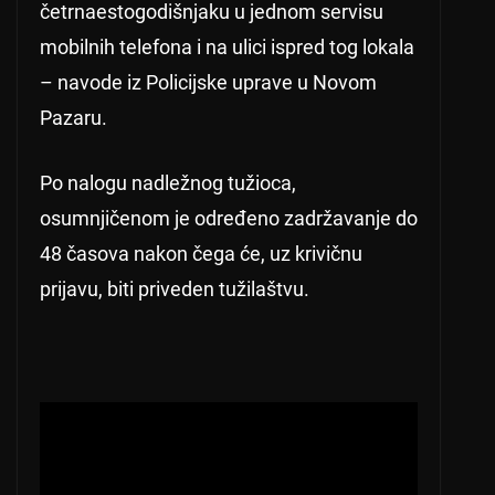
četrnaestogodišnjaku u jednom servisu
mobilnih telefona i na ulici ispred tog lokala
– navode iz Policijske uprave u Novom
Pazaru.
Po nalogu nadležnog tužioca,
osumnjičenom je određeno zadržavanje do
48 časova nakon čega će, uz krivičnu
prijavu, biti priveden tužilaštvu.