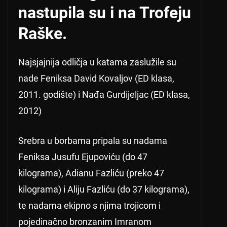
nastupila su i na Trofeju
Raške.
Najsjajnija odličja u katama zaslužile su
nade Feniksa David Kovaljov (ED klasa,
2011. godište) i Nađa Gurdijeljac (ED klasa,
2012)
Srebra u borbama pripala su nadama
Feniksa Jusufu Ejupoviću (do 47
kilograma), Adianu Fazliću (preko 47
kilograma) i Aliju Fazliću (do 37 kilograma),
te nadama ekipno s njima trojicom i
pojedinačno bronzanim Imranom