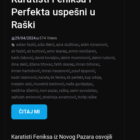
Perfekta uspešni u
Raški
29/04/2024
574 Views
adian fazlić
,
aiša đekić
,
ajna duštinac
,
aldin rizvanović
,
ali fazlić
,
ali kurtović
,
amir skarep
,
armin koničanin
,
berik čebović
,
david kovaljov
,
demir muminović
,
demir rušović
,
dina delić
,
džana trtovac
,
fatih skarep
,
imran bihorac
,
imran hamidović
,
imran hasanović
,
jusuf ejupović
,
kadir islamović
,
karate
,
kk feniks
,
kk perfekt
,
kup srbije
,
merjem ukić
,
muvehid bećirović
,
nađa gurdijeljac
,
nedžma džemić
,
novi pazar
,
raška
,
sami suvodolac
,
sejfulah eminović
,
strahinja avramović
,
trofej raške
ČITAJ MI
Karatisti Feniksa iz Novog Pazara osvojili