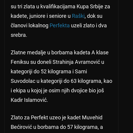
su tri zlata u kvalifikacijama Kupa Srbije za
kadete, juniore i seniore u
Raški
, dok su
članovi lokalnog
Perfekta
uzeli zlato i dva
srebra.
Zlatne medalje u borbama kadeta A klase
Feniksu su doneli Strahinja Avramović u
kategoriji do 52 kilograma i Sami
Suvodolac u kategoriji do 63 kilograma, kao
i ekipa u kojoj je osim njih dvojice bio još
Kadir Islamović.
Zlato za Perfekt uzeo je kadet Muvehid
Bećirović u borbama do 57 kilograma, a