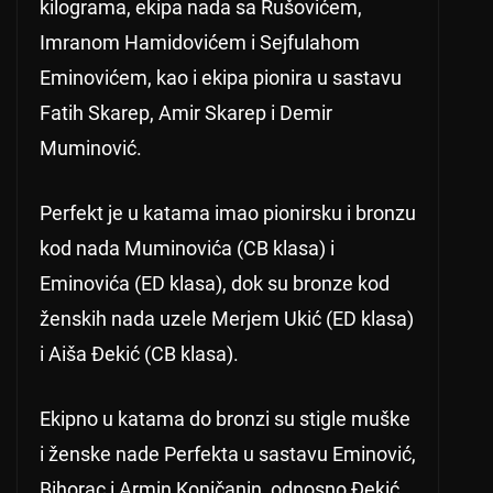
kilograma, ekipa nada sa Rušovićem,
Imranom Hamidovićem i Sejfulahom
Eminovićem, kao i ekipa pionira u sastavu
Fatih Skarep, Amir Skarep i Demir
Muminović.
Perfekt je u katama imao pionirsku i bronzu
kod nada Muminovića (CB klasa) i
Eminovića (ED klasa), dok su bronze kod
ženskih nada uzele Merjem Ukić (ED klasa)
i Aiša Đekić (CB klasa).
Ekipno u katama do bronzi su stigle muške
i ženske nade Perfekta u sastavu Eminović,
Bihorac i Armin Koničanin, odnosno Đekić,