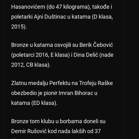
Hasanovićem (do 47 kilograma), takođe i
poletarki Ajni Duštinac u katama (D klasa,
2015).
Bronze u katama osvojili su Berik Čebović
(poletarci 2016, E klasa) i Dina Delić (nade
2012, CB klasa).
Zlatnu medalju Perfektu na Trofeju Raške
obezbedio je pionir Imran Bihorac u
katama (ED klasa).
Bronze tom klubu u borbama doneli su
Demir Rušović kod nada lakših od 37