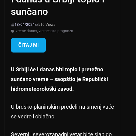
sunčano
13/04/2024
510 Views
vreme danas
,
vremenska prognoza
ČITAJ MI
U Srbiji će i danas biti toplo i pretežno
sunčano vreme – saopštio je Republički
hidrometeorološki zavod.
U brdsko-planinskim predelima smenjivaće
se vedro i oblačno.
Severni i severozapadni vetar biće slab do