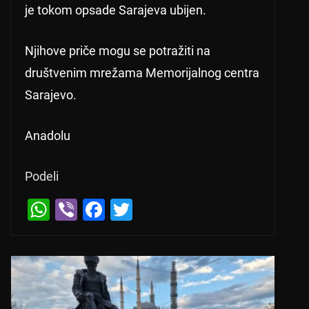
je tokom opsade Sarajeva ubijen.
Njihove priče mogu se potražiti na
društvenim mrežama Memorijalnog centra
Sarajevo.
Anadolu
Podeli
W
Vi
F
T
h
b
a
wi
at
er
c
tt
s
e
er
A
b