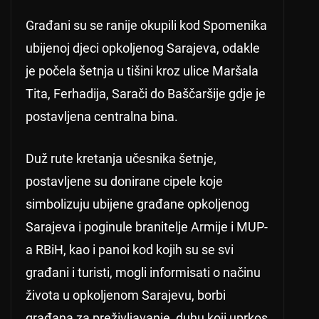
Građani su se ranije okupili kod Spomenika
ubijenoj djeci opkoljenog Sarajeva, odakle
je počela šetnja u tišini kroz ulice Maršala
Tita, Ferhadija, Sarači do Baščaršije gdje je
postavljena centralna bina.
Duž rute kretanja učesnika šetnje,
postavljene su donirane cipele koje
simbolizuju ubijene građane opkoljenog
Sarajeva i poginule branitelje Armije i MUP-
a RBiH, kao i panoi kod kojih su se svi
građani i turisti, mogli informisati o načinu
života u opkoljenom Sarajevu, borbi
građana za preživljavanje, duhu koji uprkos