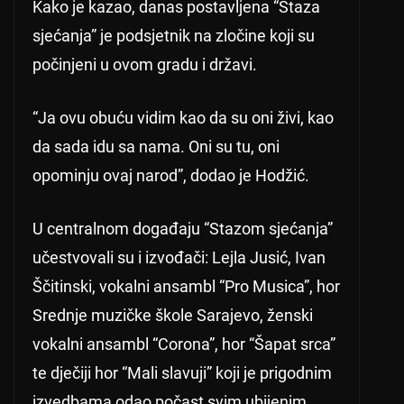
Kako je kazao, danas postavljena “Staza
sjećanja” je podsjetnik na zločine koji su
počinjeni u ovom gradu i državi.
“Ja ovu obuću vidim kao da su oni živi, kao
da sada idu sa nama. Oni su tu, oni
opominju ovaj narod”, dodao je Hodžić.
U centralnom događaju “Stazom sjećanja”
učestvovali su i izvođači: Lejla Jusić, Ivan
Ščitinski, vokalni ansambl “Pro Musica”, hor
Srednje muzičke škole Sarajevo, ženski
vokalni ansambl “Corona”, hor “Šapat srca”
te dječiji hor “Mali slavuji” koji je prigodnim
izvedbama odao počast svim ubijenim