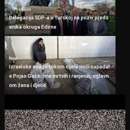
p
o
← Previous
p
o
Delegacija SDP-a u Turskoj na poziv preds
k
enika okruga Edirne
Next →
Izraelske snage tokom cijele noći napadal
e Pojas Gaze: Ima mrtvih i ranjenih, uglavn
om žena i djece