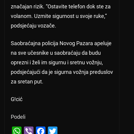
značajan rizik. “Ostavite telefon dok ste za
volanom. Uzmite sigurnost u svoje ruke,”
podsjećaju vozače.
Saobraćajna policija Novog Pazara apeluje
na sve učesnike u saobraćaju da budu
oprezni i želi im sigurnu i sretnu vožnju,
podsjećajući da je sigurna vožnja preduslov
za sretan put.
G!cić
Podeli
W
Vi
F
T