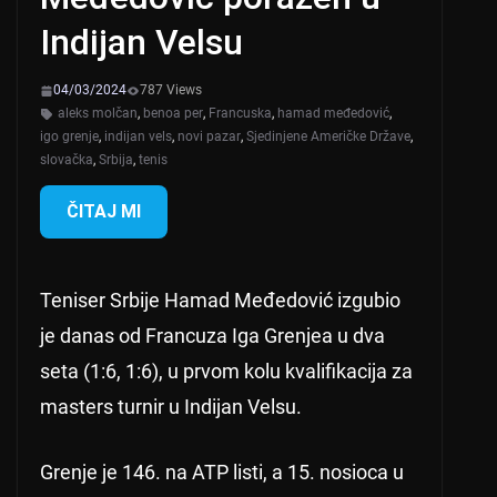
Indijan Velsu
04/03/2024
787 Views
aleks molčan
,
benoa per
,
Francuska
,
hamad međedović
,
igo grenje
,
indijan vels
,
novi pazar
,
Sjedinjene Američke Države
,
slovačka
,
Srbija
,
tenis
ČITAJ MI
Teniser Srbije Hamad Međedović izgubio
je danas od Francuza Iga Grenjea u dva
seta (1:6, 1:6), u prvom kolu kvalifikacija za
masters turnir u Indijan Velsu.
Grenje je 146. na ATP listi, a 15. nosioca u