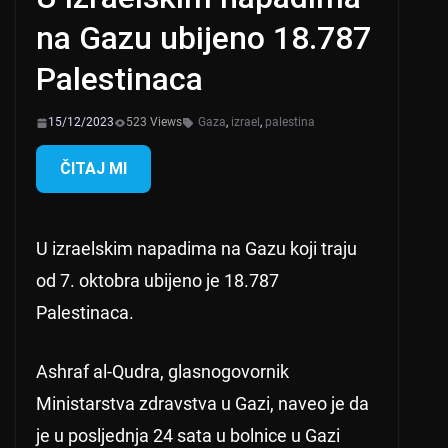
na Gazu ubijeno 18.787
Palestinaca
15/12/2023
523 Views
Gaza
,
izrael
,
palestina
ČITAJ MI
U izraelskim napadima na Gazu koji traju
od 7. oktobra ubijeno je 18.787
Palestinaca.
Ashraf al-Qudra, glasnogovornik
Ministarstva zdravstva u Gazi, naveo je da
je u posljednja 24 sata u bolnice u Gazi