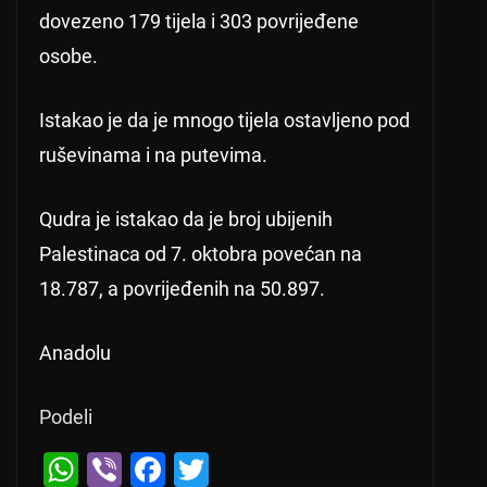
dovezeno 179 tijela i 303 povrijeđene
osobe.
Istakao je da je mnogo tijela ostavljeno pod
ruševinama i na putevima.
Qudra je istakao da je broj ubijenih
Palestinaca od 7. oktobra povećan na
18.787, a povrijeđenih na 50.897.
Anadolu
Podeli
Next →
W
Vi
F
T
Todorović: Sloga blagi favorit (subota, 19.
← Previous