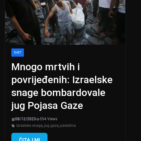
SVET
Mnogo mrtvih i
povrijeđenih: Izraelske
snage bombardovale
jug Pojasa Gaze
08/12/2023
554 Views
Izraelske snage
,
jug gaze
,
palestina
ČITAJ MI