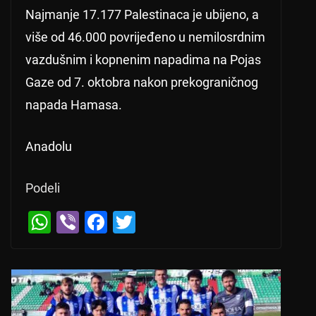
Najmanje 17.177 Palestinaca je ubijeno, a
više od 46.000 povrijeđeno u nemilosrdnim
vazdušnim i kopnenim napadima na Pojas
Gaze od 7. oktobra nakon prekograničnog
napada Hamasa.
Anadolu
Podeli
W
Vi
F
T
h
b
a
wi
at
er
c
tt
s
e
er
A
b