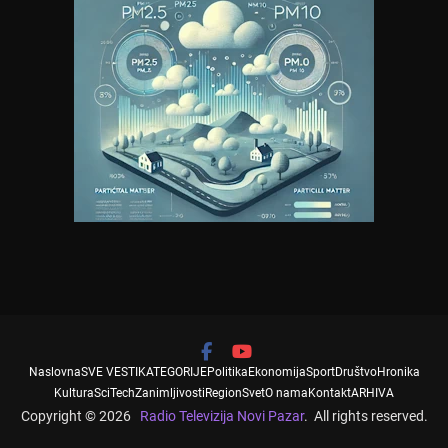
Naslovna
SVE VESTI
KATEGORIJE
Politika
Ekonomija
Sport
Društvo
Hronika
Kultura
SciTech
Zanimljivosti
Region
Svet
O nama
Kontakt
ARHIVA
Copyright © 2026
Radio Televizija Novi Pazar
. All rights reserved.