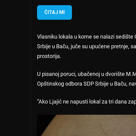
ČITAJ MI
Vlasniku lokala u kome se nalazi sedište
Srbije u Baču, juče su upućene pretnje, sa
prostorija.
U pisanoj poruci, ubačenoj u dvorište M.M
Opštinskog odbora SDP Srbije u Baču, na
”Ako Ljajić ne napusti lokal za tri dana z