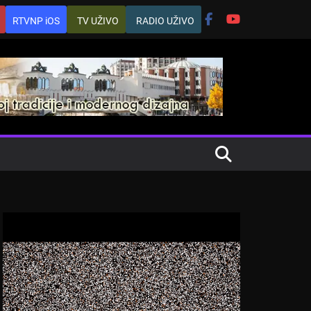
RTVNP iOS
TV UŽIVO
RADIO UŽIVO