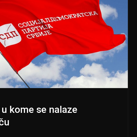
a u kome se nalaze
aču