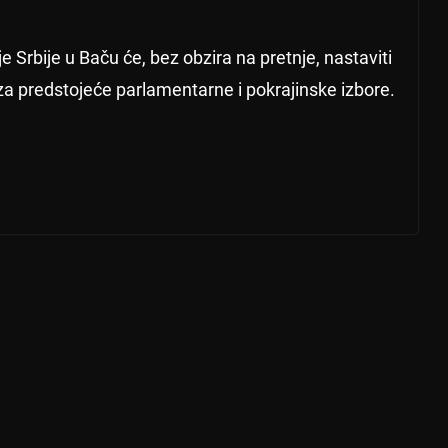
 Srbije u Baču će, bez obzira na pretnje, nastaviti
 za predstojeće parlamentarne i pokrajinske izbore.
Za učešće u programu Moja prva plat
Ne
a prijavilo se više od 9.000 poslodava
xt
→
ca