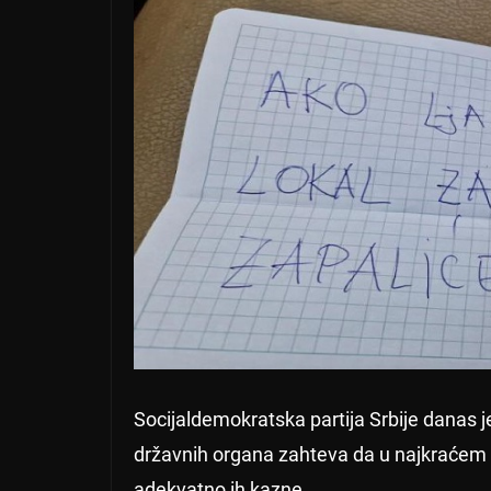
Socijaldemokratska partija Srbije danas je 
državnih organa zahteva da u najkraćem ro
adekvatno ih kazne.