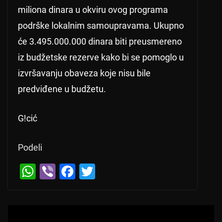
miliona dinara u okviru ovog programa
podrške lokalnim samoupravama. Ukupno
će 3.495.000.000 dinara biti preusmereno
iz budžetske rezerve kako bi se pomoglo u
izvršavanju obaveza koje nisu bile
predviđene u budžetu.
G!cić
Podeli
← Previous
W
Vi
F
T
Opljačkana džamija u novopazarskom nas
Next →
h
b
a
wi
elju Rajčinovići
Mejra Mehmedović najbrža na Zlatiboru
at
er
c
tt
s
e
er