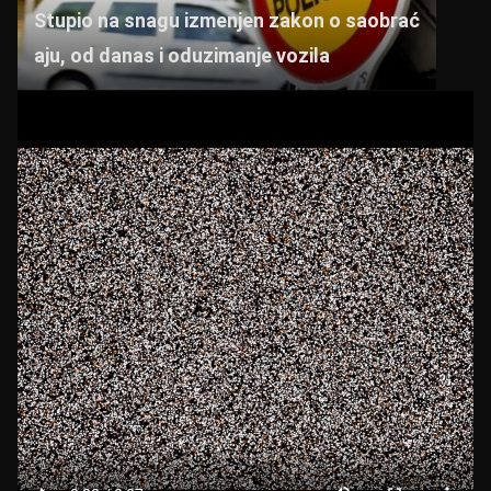
Stupio na snagu izmenjen zakon o saobrać
aju, od danas i oduzimanje vozila