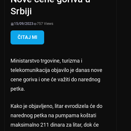
Srbiji
15/09/2023
757 Views
ČITAJ MI
Ministarstvo trgovine, turizma i
telekomunikacija objavilo je danas nove
cene goriva i one će važiti do narednog
petka.
Kako je objavljeno, litar evrodizela će do
narednog petka na pumpama koštati
maksimalno 211 dinara za litar, dok će