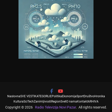
Naslovna
SVE VESTI
KATEGORIJE
Politika
Ekonomija
Sport
Društvo
Hronika
Kultura
SciTech
Zanimljivosti
Region
Svet
O nama
Kontakt
ARHIVA
Copyright © 2026
Radio Televizija Novi Pazar
. All rights reserved.