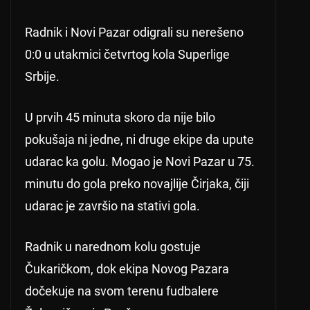
Radnik i Novi Pazar odigrali su nerešeno
0:0 u utakmici četvrtog kola Superlige
Srbije.
U prvih 45 minuta skoro da nije bilo
pokušaja ni jedne, ni druge ekipe da upute
udarac ka golu. Mogao je Novi Pazar u 75.
minutu do gola preko novajlije Čirjaka, čiji
udarac je završio na stativi gola.
Radnik u narednom kolu gostuje
Čukaričkom, dok ekipa Novog Pazara
dočekuje na svom terenu fudbalere