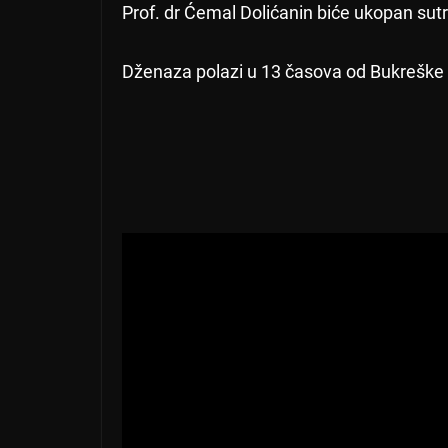
Prof. dr Ćemal Dolićanin biće ukopan sut
Dženaza polazi u 13 časova od Bukreške 