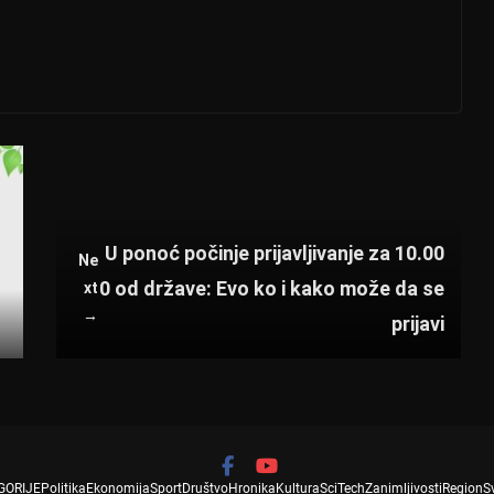
U ponoć počinje prijavljivanje za 10.00
Ne
0 od države: Evo ko i kako može da se
xt
→
prijavi
GORIJE
Politika
Ekonomija
Sport
Društvo
Hronika
Kultura
SciTech
Zanimljivosti
Region
S