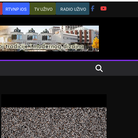
RTVNP iOS
TV UŽIVO
RADIO UŽIVO