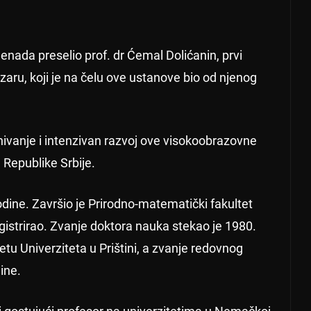
nada preselio prof. dr Ćemal Dolićanin, prvi
aru, koji je na čelu ove ustanove bio od njenog
ivanje i intenzivan razvoj ove visokoobrazovne
a Republike Srbije.
dine. Završio je Prirodno-matematički fakultet
gistrirao. Zvanje doktora nauka stekao je 1980.
u Univerziteta u Prištini, a zvanje redovnog
ine.