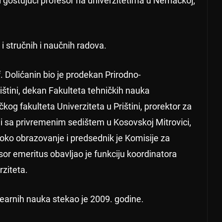
 i gostujući profesor na univerzitetima u Nemačkoj,
 i stručnih i naučnih radova.
 Dolićanin bio je prodekan Prirodno-
štini, dekan Fakulteta tehničkih nauka
čkog fakulteta Univerziteta u Prištini, prorektor za
ini sa privremenim sedištem u Kosovskoj Mitrovici,
oko obrazovanje i predsednik je Komisije za
esor emeritus obavljao je funkciju koordinatora
rziteta.
arnih nauka stekao je 2009. godine.