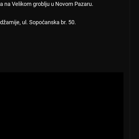
ra na Velikom groblju u Novom Pazaru.
džamije, ul. Sopoćanska br. 50.