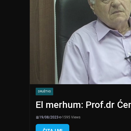
DRUŠTVO
El merhum: Prof.dr Će
19/08/2023
1595 Views
ČITAJ MI