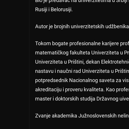
Bio je predavač na univerzitetima u Srbiji
Rusiji i Belorusiji.
Autor je brojnih univerzitetskih udžbenika
Tokom bogate profesionalne karijere prof.
matematičkog fakulteta Univerziteta u Pri
Univerziteta u Prištini, dekan Elektrotehni
nastavu i naučni rad Univerziteta u Prišt
potpredsednik Nacionalnog saveta za vis
akreditaciju i proveru kvaliteta. Kao prof
master i doktorskih studija Državnog uive
Zvanje akademika Južnoslovenskih neline