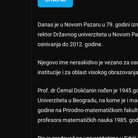
Danas je u Novom Pazaru u 79. godini izne
rektor Državnog univerziteta u Novom Paz
osnivanja do 2012. godine.
Njegovo ime neraskidivo je vezano za osn
institucije i za oblast visokog obrazovanj
Prof. dr Ćemal Dolićanin rođen je 1945.go
Univerziteta u Beogradu, na kome je i ma
godine na Prirodno-matematičkom fakultet
profesora matematičkih nauka 1985. god