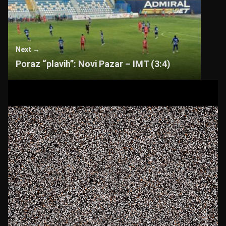
A
b
p
o
p
o
Next →
k
Poraz “plavih”: Novi Pazar – IMT (3:4)