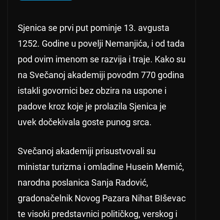
Sjenica se prvi put pominje 13. avgusta
1252. Godine u povelji Nemanjića, i od tada
pod ovim imenom se razvija i traje. Kako su
na Svečanoj akademiji povodm 770 godina
istakli govornici bez obzira na uspone i
padove kroz koje je prolazila Sjenica je
uvek dočekivala goste punog srca.
Svečanoj akademiji prisustvovali su
ministar turizma i omladine Husein Memić,
narodna poslanica Sanja Radović,
gradonačelnik Novog Pazara Nihat BIševac
te visoki predstavnici političkog, verskog i