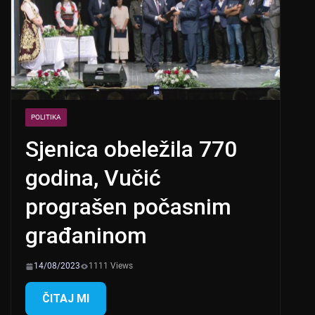
POLITIKA
Sjenica obeležila 770
godina, Vučić
prograšen počasnim
građaninom
14/08/2023
1111 Views
ČITAJ MI