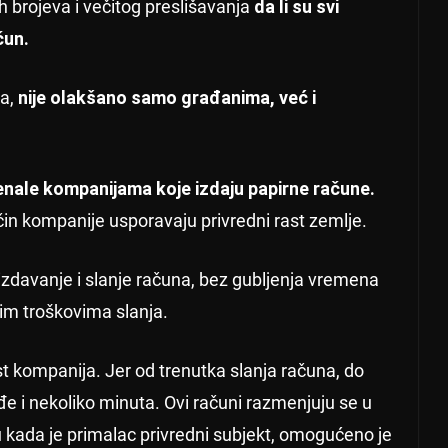
 brojeva i večitog preslišavanja
da li su svi
ačun.
na,
nije olakšano samo građanima, već i
nale kompanijama koje izdaju papirne račune.
n kompanije usporavaju privredni rast zemlje.
 izdavanje i slanje računa, bez gubljenja vremena
nim troškovima slanja.
t kompanija. Jer od trenutka slanja računa, do
e i nekoliko minuta. Ovi računi razmenjuju se u
ju kada je primalac privredni subjekt, omogućeno je