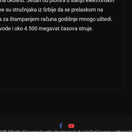
na okolinu. Jedan od pionira u slanju elektronskih
e su stručnjaka iz Srbije da se prelaskom na
ba za štampanjem računa godišnje mnogo uštedi.
 vode i oko 4.500 megavat časova struje.
Klanjanjem bajram-namaza u Sandžak
Ne
u počelo obeležavanje Kurban bajram
xt
→
a