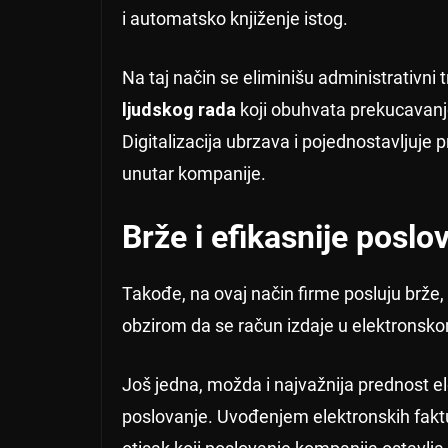
i automatsko knjiženje istog.
Na taj način se eliminišu administrativni t
ljudskog rada
koji obuhvata prekucavanj
Digitalizacija ubrzava i pojednostavljuje
unutar kompanije.
Brže i efikasnije poslo
Takođe, na ovaj način firme posluju brž
obzirom da se račun izdaje u elektronskom 
Još jedna, možda i najvažnija prednost e
poslovanje. Uvođenjem elektronskih faktur