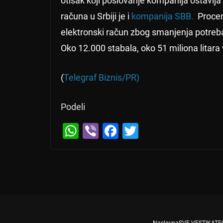
otisak koji poslovanje kompanija ostavlja 
računa u Srbiji je i
kompanija SBB.
Procen
elektronski račun zbog smanjenja potre
Oko 12.000 stabala, oko 51 miliona litara
(
Telegraf Biznis/PR)
Podeli
W
Vi
F
T
h
b
a
wi
Bibić odličan u Ostravi
← Previous
at
er
c
tt
s
e
er
A
b
p
o