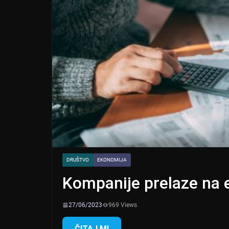
DRUŠTVO
EKONOMIJA
Kompanije prelaze na 
27/06/2023
969 Views
ČITAJ MI