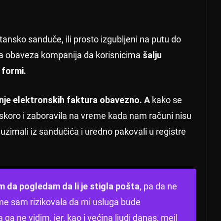
ansko sanduče, ili prosto izgubljeni na putu do
ena obaveza kompanija da korisnicima
šalju
 formi.
nje elektronskih faktura obavezno. A
kako se
e skoro i zaboravila na vreme kada nam računi nisu
uzimali iz sandučića i uredno pakovali u registre
 da pogledam da li je stigla pošta
, pa da ne
ime sam rizikovala da mi usluga bude
a ne vidim, jer, kao i većina ljudi danas, mejl