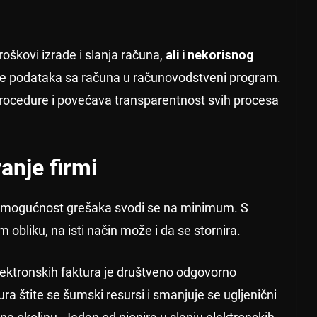
roškovi izrade i slanja računa,
ali i nekorisnog
e podataka sa računa u računovodstveni program.
 procedure i povećava transparentnost svih procesa
vanje firmi
e, mogućnost grešaka svodi se na minimum. S
obliku, na isti način može i da se stornira.
lektronskih faktura je društveno odgovorno
a štite se šumski resursi i smanjuje se ugljenični