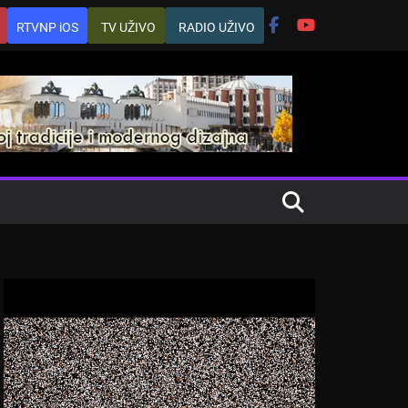
RTVNP iOS
TV UŽIVO
RADIO UŽIVO