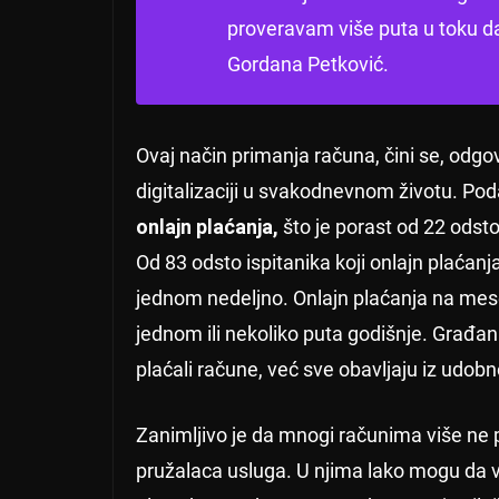
proveravam više puta u toku d
Gordana Petković.
Ovaj način primanja računa, čini se, odgo
digitalizaciji u svakodnevnom životu. Po
onlajn plaćanja,
što je porast od 22 ods
Od 83 odsto ispitanika koji onlajn plaćanj
jednom nedeljno. Onlajn plaćanja na mese
jednom ili nekoliko puta godišnje. Građan
plaćali račune, već sve obavljaju iz udob
Zanimljivo je da mnogi računima više ne p
pružalaca usluga. U njima lako mogu da v