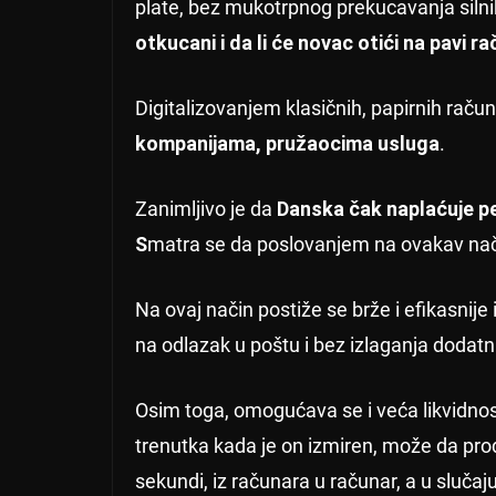
plate, bez mukotrpnog prekucavanja silnih
otkucani i da li će novac otići na pavi r
Digitalizovanjem klasičnih, papirnih raču
kompanijama, pružaocima usluga
.
Zanimljivo je da
Danska čak naplaćuje pe
S
matra se da poslovanjem na ovakav nači
Na ovaj način postiže se brže i efikasnije
na odlazak u poštu i bez izlaganja dodat
Osim toga, omogućava se i veća likvidnos
trenutka kada je on izmiren, može da prođ
sekundi, iz računara u računar, a u sluča