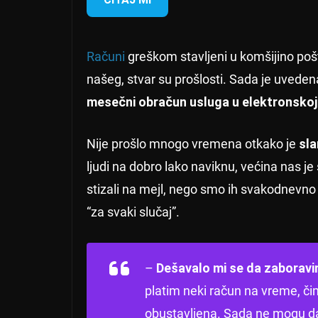
Računi
greškom stavljeni u komšijino pošt
našeg, stvar su prošlosti. Sada je uved
mesečni obračun usluga u elektronskoj
Nije prošlo mnogo vremena otkako je
sla
ljudi na dobro lako naviknu, većina nas j
stizali na mejl, nego smo ih svakodnevno 
“za svaki slučaj”.
–
Dešavalo mi se da zaboravim
platim neki račun na vreme, č
obustavljena. Sada ne mogu da g