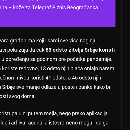
ana – kaže za Telegraf Biznis Beograđanka
vara građanima koji i sami sve više naginju
daci pokazuju da čak
83 odsto žitelja Srbije koristi
to u poređenju sa godinom pre početka pandemije.
a koriste redovno, 13 odsto njih plaća onlajn barem
čnom nivou koristi 41 odsto, a 46 odsto njih
i Srbije sve manje odlaze u pošte i banke kako bi
nosti svog doma.
ristupaju ni putem mejla, nego preko aplikacija
ide i arhivu računa, a istovremeno mogu i da ga