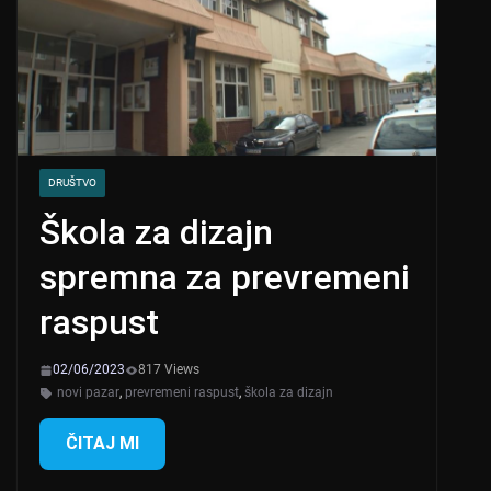
DRUŠTVO
Škola za dizajn
spremna za prevremeni
raspust
02/06/2023
817 Views
novi pazar
,
prevremeni raspust
,
škola za dizajn
ČITAJ MI