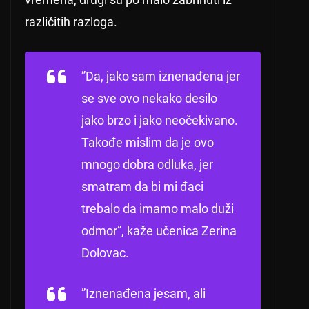
različitih razloga.
”Da, jako sam iznenađena jer
se sve ovo nekako desilo
jako brzo i jako neočekivano.
Takođe mislim da je ovo
mnogo dobra odluka, jer
smatram da bi mi đaci
trebalo da imamo malo duži
odmor”, kaže učenica Zerina
Dolovac.
”Iznenađena jesam, ali