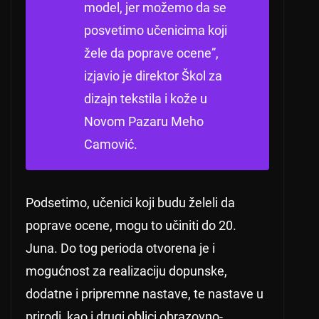
model, jer možemo da se
posvetimo učenicima koji
žele da poprave ocene”,
izjavio je direktor Škol za
dizajn tekstila i kože u
Novom Pazaru Meho
Camović.
Podsetimo, učenici koji budu želeli da
poprave ocene, mogu to učiniti do 20.
Juna. Do tog perioda otvorena je i
mogućnost za realizaciju dopunske,
dodatne i pripremne nastave, te nastave u
prirodi, kao i drugi oblici obrazovno-