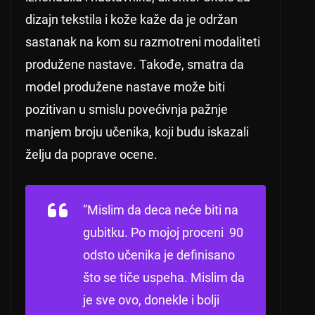
dizajn tekstila i kože kaže da je održan
sastanak na kom su razmotreni modaliteti
produžene nastave. Takođe, smatra da
model produžene nastave može biti
pozitivan u smislu povećivnja pažnje
manjem broju učenika, koji budu iskazali
želju da poprave ocene.
”Mislim da deca neće biti na
gubitku. Po mojoj proceni 90
odsto učenika je definisano
što se tiče uspeha. Mislim da
je sve ovo, donekle i bolji