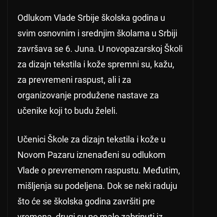
Odlukom Vlade Srbije školska godina u
svim osnovnim i srednjim školama u Srbiji
završava se 6. Juna. U novopazarskoj Školi
za dizajn tekstila i kože spremni su, kažu,
za prevremeni raspust, ali i za
organizovanje produžene nastave za
učenike koji to budu želeli.
Učenici Škole za dizajn tekstila i kože u
Novom Pazaru iznenađeni su odlukom
Vlade o prevremenom raspustu. Međutim,
mišljenja su podeljena. Dok se neki raduju
što će se školska godina završiti pre
vremena, drugi su po malo zabrinuti iz