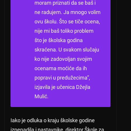
moram priznati da se baš i
ne radujem. Ja mnogo volim
ovu školu. Što se tiče ocena,
nije mi baš toliko problem
što je školska godina
skraćena. U svakom slučaju
ko nije zadovoljan svojim
ocenama moćiće da ih
popravi u predužecima”,
izjavila je učenica Džejla
Mulić.
Iako je odluka o kraju školske godine
iznenadila i nastavnike, direktor Škole za