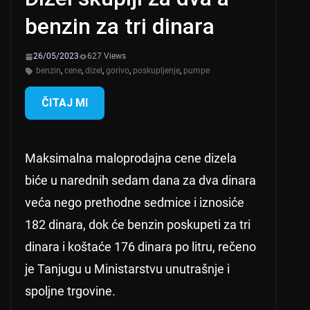
benzin za tri dinara
26/05/2023
627 Views
benzin
,
cene
,
dizel
,
gorivo
,
poskupljenje
,
pumpe
ČITAJ MI
Maksimalna maloprodajna cene dizela
biće u narednih sedam dana za dva dinara
veća nego prethodne sedmice i iznosiće
182 dinara, dok će benzin poskupeti za tri
dinara i koštaće 176 dinara po litru, rečeno
je Tanjugu u Ministarstvu unutrašnje i
spoljne trgovine.