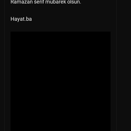
Ramazan šerif mubarek olsun.
Hayat.ba