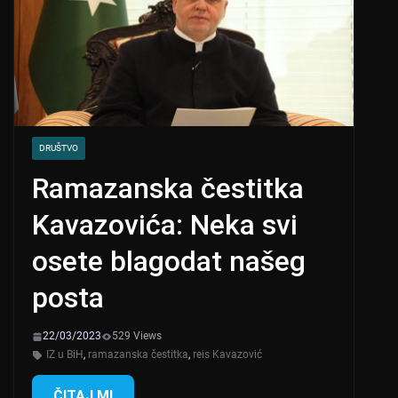
DRUŠTVO
Ramazanska čestitka
Kavazovića: Neka svi
osete blagodat našeg
posta
22/03/2023
529 Views
IZ u BiH
,
ramazanska čestitka
,
reis Kavazović
ČITAJ MI