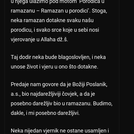
u njega ulazimo pod motom ‘Porodica u
ramazanu – Ramazan u porodici’. Stoga,
neka ramazan dotakne svaku našu
porodicu, i svako srce koje u sebi nosi
vjerovanje u Allaha dž.š.
Taj dodir neka bude blagoslovljen, i neka
unose život i vjeru u ono što dotakne.
Predaje nam govore da je Božiji Poslanik,
a.s., bio najdarežljiviji čovjek, a da je
posebno darežljiv bio u ramazanu. Budimo,
dakle, i mi posebno darežljivi.
Neka nijedan vjernik ne ostane usamljen i