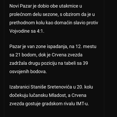
Novi Pazar je dobio obe utakmice u
prolećnom delu sezone, s obzirom da je u
prethodnom kolu kao domaćin slavio protiv
Vojvodine sa 4:1.
Pazar je van zone ispadanja, na 12. mestu
sa 21 bodom, dok je Crvena zvezda
zadržala drugu poziciju na tabeli sa 39
osvojenih bodova.
Izabranici Staniše Sretenovića u 20. kolu
dočekuju lučansku Mladost, a Crvena
zvezda gostuje gradskom rivalu IMT-u.