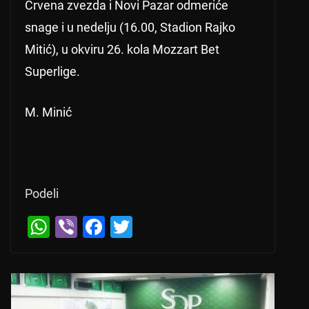
Crvena zvezda i Novi Pazar odmeriće
snage i u nedelju (16.00, Stadion Rajko
Mitić), u okviru 26. kola Mozzart Bet
Superlige.
M. Minić
Podeli
W
Vi
F
T
h
b
a
wi
at
er
c
tt
s
e
er