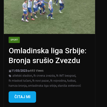
SPORT
Omladinska liga Srbije:
Bronja srušio Zvezdu
11/03/2023
693 Views
atletski stadion
,
fk crvena zvezda
,
fk IMT beograd
,
fk mladost lučani
,
fk novi pazar
,
fk vojvodina
,
fudbal
,
hamza bronja
,
omladinska liga srbije
,
staniša sretenović
ČITAJ MI