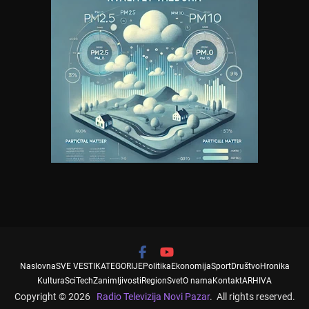
Naslovna
SVE VESTI
KATEGORIJE
Politika
Ekonomija
Sport
Društvo
Hronika
Kultura
SciTech
Zanimljivosti
Region
Svet
O nama
Kontakt
ARHIVA
Copyright © 2026
Radio Televizija Novi Pazar
. All rights reserved.