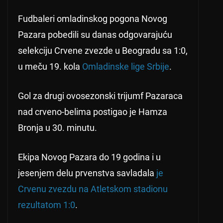
Fudbaleri omladinskog pogona Novog
Pazara pobedili su danas odgovarajuću
selekciju Crvene zvezde u Beogradu sa 1:0,
u meču 19. kola
Omladinske lige Srbije
.
Gol za drugi ovosezonski trijumf Pazaraca
nad crveno-belima postigao je Hamza
Bronja u 30. minutu.
Ekipa Novog Pazara do 19 godina i u
jesenjem delu prvenstva savladala
je
Crvenu zvezdu na Atletskom stadionu
rezultatom 1:0
.