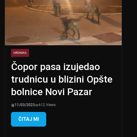
HRONIKA
Čopor pasa izujedao
trudnicu u blizini Opšte
bolnice Novi Pazar
11/03/2023
612 Views
ČITAJ MI