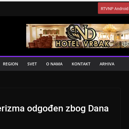
RTVNP Android
REGION
SVET
O NAMA
KONTAKT
ARHIVA
erizma odgođen zbog Dana