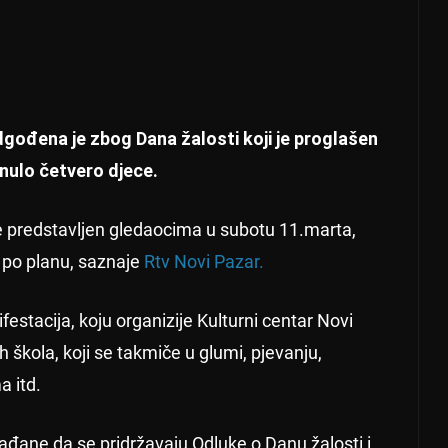
đena je zbog Dana žalosti koji je proglašen
nulo četvero djece.
 će predstavljen gledaocima u subotu 11.marta,
n po planu, saznaje
Rtv Novi Pazar.
stacija, koju organizije Kulturni centar Novi
h škola, koji se takmiče u glumi, pjevanju,
a itd.
rađane da se pridržavaju Odluke o Danu žalosti i