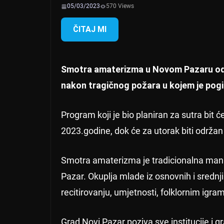
05/03/2023
570 Views
ČITAJ MI
Smotra amaterizma u Novom Pazaru odgo
nakon tragičnog požara u kojem je pogi
Program koji je bio planiran za sutra bit
2023.godine, dok će za utorak biti održa
Smotra amaterizma je tradicionalna manife
Pazar. Okuplja mlade iz osnovnih i srednji
recitirovanju, umjetnosti, folklornim igram
Grad Novi Pazar poziva sve institucije i g