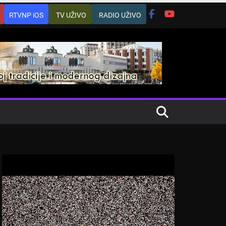
RTVNP iOS
TV UŽIVO
RADIO UŽIVO