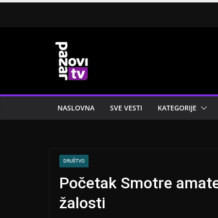
Skip
to
content
NASLOVNA
SVE VESTI
KATEGORIJE
DRUŠTVO
Početak Smotre amat
žalosti