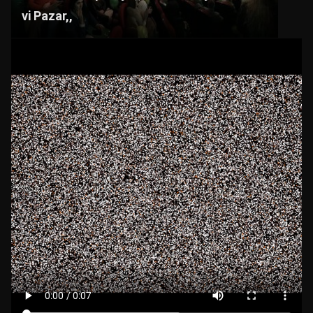
k
vi Pazar,,