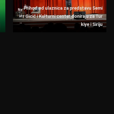
Prihod od ulaznica za predstavu Semi
Ne
r Gicić i Kulturni centar doniraju za Tur
xt
→
kiye i Siriju