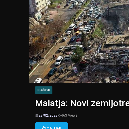
DRUŠTVO
Malatja: Novi zemljotr
28/02/2023
463 Views
ČITAJ MI