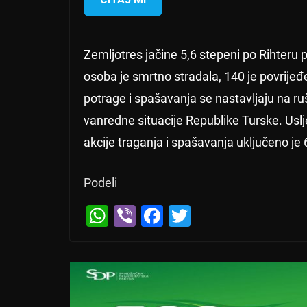
Zemljotres jačine 5,6 stepeni po Rihteru p
osoba je smrtno stradala, 140 je povrijeđe
potrage i spašavanja se nastavljaju na r
vanredne situacije Republike Turske. Usl
akcije traganja i spašavanja uključeno je
Podeli
W
Vi
F
T
h
b
a
wi
at
er
c
tt
s
e
er
A
b