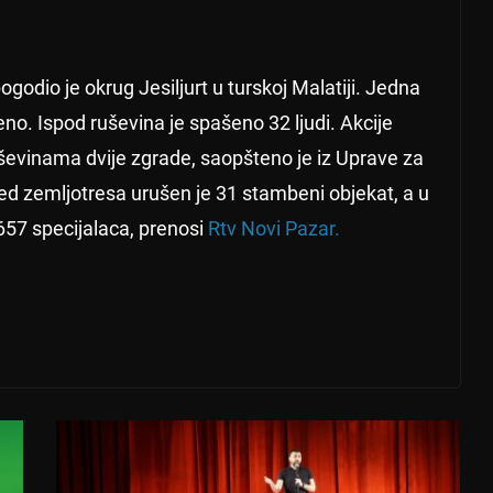
ogodio je okrug Jesiljurt u turskoj Malatiji. Jedna
no. Ispod ruševina je spašeno 32 ljudi. Akcije
uševinama dvije zgrade, saopšteno je iz Uprave za
jed zemljotresa urušen je 31 stambeni objekat, a u
 657 specijalaca, prenosi
Rtv Novi Pazar.