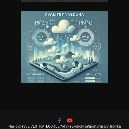
Naslovna
SVE VESTI
KATEGORIJE
Politika
Ekonomija
Sport
Društvo
Hronika