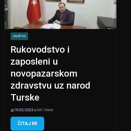
DRUŠTVO
Rukovodstvo i
zaposleni u
novopazarskom
zdravstvu uz narod
Turske
10/02/2023
541 Views
ČITAJ MI