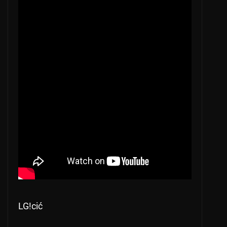
LG!cić