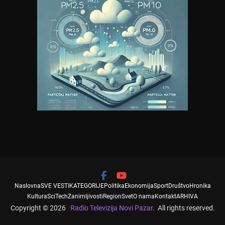
Naslovna
SVE VESTI
KATEGORIJE
Politika
Ekonomija
Sport
Društvo
Hronika
Kultura
SciTech
Zanimljivosti
Region
Svet
O nama
Kontakt
ARHIVA
Copyright © 2026
Radio Televizija Novi Pazar
. All rights reserved.