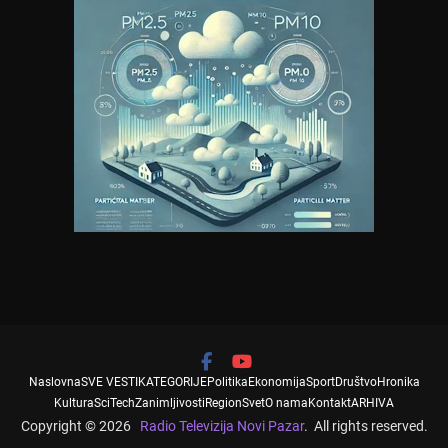
Naslovna
SVE VESTI
KATEGORIJE
Politika
Ekonomija
Sport
Društvo
Hronika
Kultura
SciTech
Zanimljivosti
Region
Svet
O nama
Kontakt
ARHIVA
Copyright © 2026
Radio Televizija Novi Pazar
. All rights reserved.