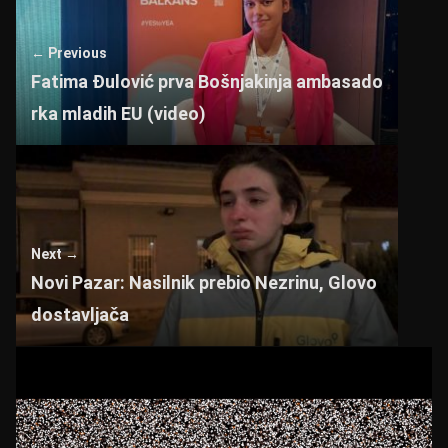
A
b
p
o
← Previous
p
o
Fatima Đulović prva Bošnjakinja ambasado
k
rka mladih EU (video)
Next →
Novi Pazar: Nasilnik prebio Nezrinu, Glovo
dostavljača