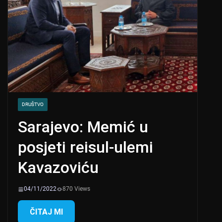
DRUŠTVO
Sarajevo: Memić u
posjeti reisul-ulemi
Kavazoviću
04/11/2022
870 Views
ČITAJ MI