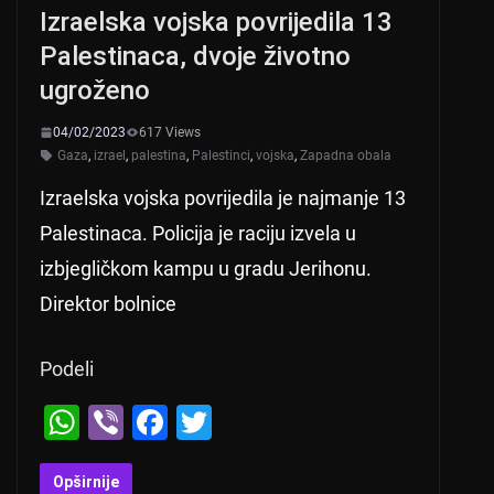
Izraelska vojska povrijedila 13
Palestinaca, dvoje životno
ugroženo
04/02/2023
617 Views
Gaza
,
izrael
,
palestina
,
Palestinci
,
vojska
,
Zapadna obala
Izraelska vojska povrijedila je najmanje 13
Palestinaca. Policija je raciju izvela u
izbjegličkom kampu u gradu Jerihonu.
Direktor bolnice
Podeli
W
Vi
F
T
h
b
a
wi
at
er
c
tt
Opširnije