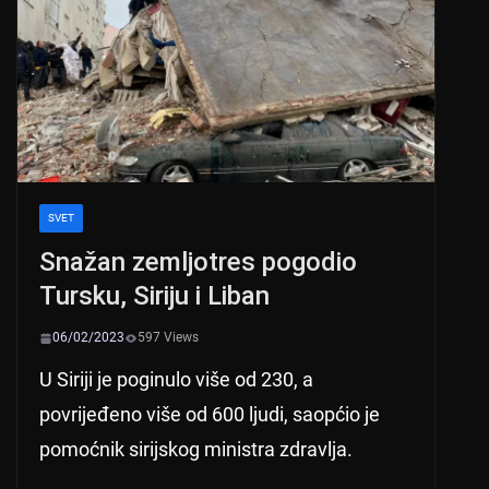
p
o
k
SVET
Snažan zemljotres pogodio
Tursku, Siriju i Liban
06/02/2023
597 Views
U Siriji je poginulo više od 230, a
povrijeđeno više od 600 ljudi, saopćio je
pomoćnik sirijskog ministra zdravlja.