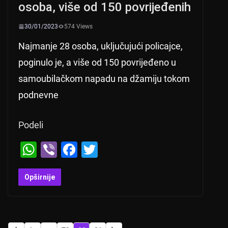
osoba, više od 150 povrijeđenih
30/01/2023
574 Views
Najmanje 28 osoba, uključujući policajce,
poginulo je, a više od 150 povrijeđeno u
samoubilačkom napadu na džamiju tokom
podnevne
Podeli
W
Vi
F
T
h
b
a
wi
at
er
c
tt
Opširnije
s
e
er
A
b