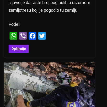
izjavio je da raste broj poginulih u razornom
zemljotresu koji je pogodio tu zemlju.
Podeli
W
Vi
F
T
h
b
a
wi
at
er
c
tt
Opširnije
s
e
er
A
b
p
o
p
o
k