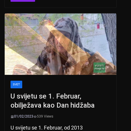
s
e
er
A
b
p
o
p
o
k
SVET
U svijetu se 1. Februar,
obilježava kao Dan hidžaba
01/02/2023
539 Views
U svijetu se 1. Februar, od 2013