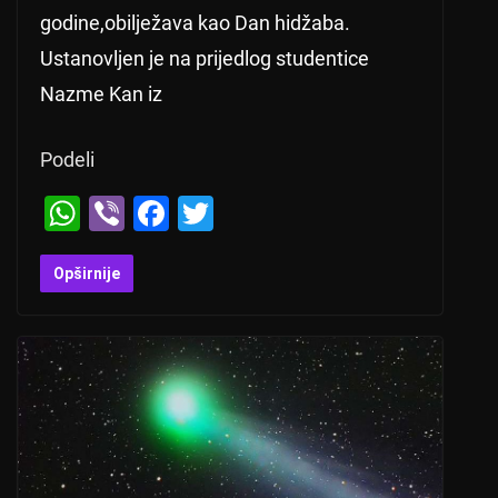
godine,obilježava kao Dan hidžaba.
Ustanovljen je na prijedlog studentice
Nazme Kan iz
Podeli
W
Vi
F
T
h
b
a
wi
at
er
c
tt
Opširnije
s
e
er
A
b
p
o
p
o
k