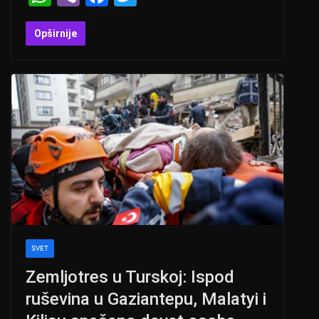
h
b
a
wi
at
er
c
tt
Opširnije
s
e
er
A
b
p
o
p
o
k
SVET
Zemljotres u Turskoj: Ispod
ruševina u Gaziantepu, Malatyi i