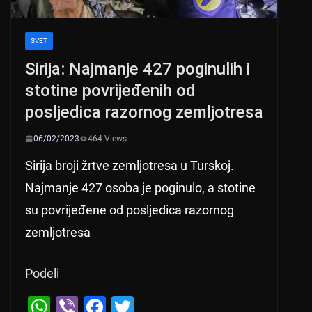
SVET
Sirija: Najmanje 427 poginulih i
stotine povrijeđenih od
posljedica razornog zemljotresa
06/02/2023
464 Views
Sirija broji žrtve zemljotresa u Turskoj.
Najmanje 427 osoba je poginulo, a stotine
su povrijeđene od posljedica razornog
zemljotresa
Podeli
W
Vi
F
T