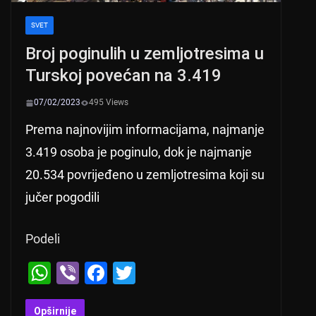
SVET
Broj poginulih u zemljotresima u
Turskoj povećan na 3.419
07/02/2023
495 Views
Prema najnovijim informacijama, najmanje
3.419 osoba je poginulo, dok je najmanje
20.534 povrijeđeno u zemljotresima koji su
jučer pogodili
Podeli
W
Vi
F
T
h
b
a
wi
Opširnije