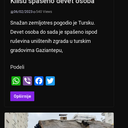
Kilisu spašeno devet osoba
06/02/2023
540 Views
Snažan zemljotres pogodio je Tursku.
Devet osoba do sada je spašeno ispod
ruševina uništenih zgrada u turskim
gradovima Gaziantepu,
Podeli
W
Vi
F
T
h
b
a
wi
at
er
c
tt
Opširnije
s
e
er
A
b
p
o