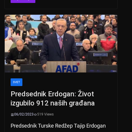
at
er
c
tt
s
e
er
A
b
p
o
p
o
k
SVET
Predsednik Erdogan: Život
izgubilo 912 naših građana
06/02/2023
519 Views
Predsednik Turske Redžep Tajip Erdogan