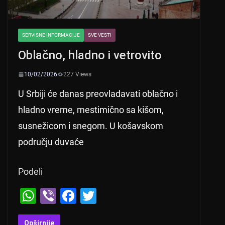
SERVISNE INFORMACIJE
SVE VESTI
Oblačno, hladno i vetrovito
10/02/2026
227 Views
U Srbiji će danas preovladavati oblačno i
hladno vreme, mestimično sa kišom,
susnežicom i snegom. U košavskom
području duvaće
Podeli
W
Vi
F
T
h
b
a
wi
Opširnije