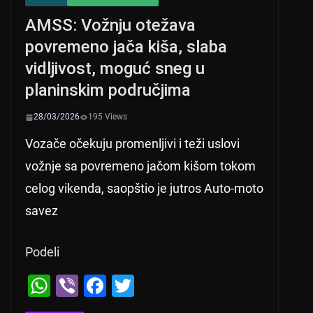
AMSS: Vožnju otežava
povremeno jača kiša, slaba
vidljivost, moguć sneg u
planinskim područjima
28/03/2026
195 Views
Vozače očekuju promenljivi i teži uslovi
vožnje sa povremeno jačom kišom tokom
celog vikenda, saopštio je jutros Auto-moto
savez
Podeli
W
Vi
F
T
h
b
a
wi