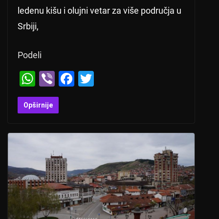
ledenu kišu i olujni vetar za više područja u
Srbiji,
Podeli
W
Vi
F
T
h
b
a
wi
at
er
c
tt
Opširnije
s
e
er
A
b
p
o
p
o
k