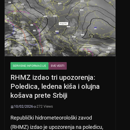
p
o
p
o
k
SERVISNE INFORMACIJE
SVE VESTI
RHMZ izdao tri upozorenja:
Poledica, ledena kiša i olujna
košava prete Srbiji
10/02/2026
272 Views
Republički hidrometeorološki zavod
(RHMZ) izdao je upozorenja na poledicu,