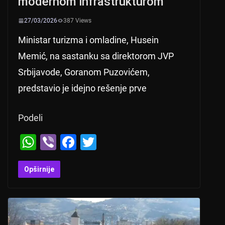
modernom infrastrukturom
27/03/2026
387 Views
Ministar turizma i omladine, Husein
Memić, na sastanku sa direktorom JVP
Srbijavode, Goranom Puzovićem,
predstavio je idejno rešenje prve
Podeli
W
Vi
F
T
h
b
a
wi
at
er
c
tt
Opširnije
s
e
er
A
b
p
o