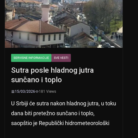
p
o
k
SERVISNE INFORMACIJE
SVE VESTI
Sutra posle hladnog jutra
sunčano i toplo
15/03/2026
181 Views
U Srbiji će sutra nakon hladnog jutra, u toku
dana biti pretežno sunčano i toplo,
saopštio je Republički hidrometeorološki