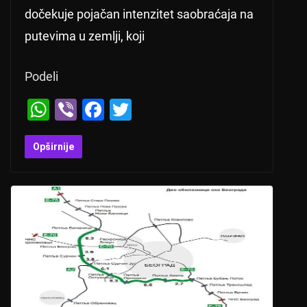
dočekuje pojačan intenzitet saobraćaja na
putevima u zemlji, koji
Podeli
W
Vi
F
T
h
b
a
wi
at
er
c
tt
Opširnije
s
e
er
A
b
p
o
p
o
k