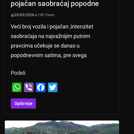
pojačan saobraćaj popodne
29/03/2026
198 Views
Veći broj vozila i pojačan ;intenzitet
saobraćaja na najvažnijim putnim
pravcima očekuje se danas u
popodnevnim satima, pre svega
Podeli
W
Vi
F
T
h
b
a
wi
at
er
c
tt
Opširnije
s
e
er
A
b