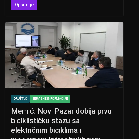
at
er
c
tt
Opširnije
s
e
er
A
b
p
o
p
o
k
DRUŠTVO
SERVISNE INFORMACIJE
Memić: Novi Pazar dobija prvu
biciklističku stazu sa
električnim biciklima i