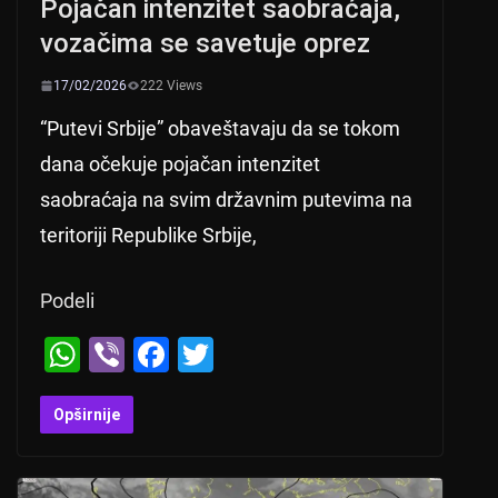
Pojačan intenzitet saobraćaja,
vozačima se savetuje oprez
17/02/2026
222 Views
“Putevi Srbije” obaveštavaju da se tokom
dana očekuje pojačan intenzitet
saobraćaja na svim državnim putevima na
teritoriji Republike Srbije,
Podeli
W
Vi
F
T
h
b
a
wi
at
er
c
tt
Opširnije
s
e
er
A
b