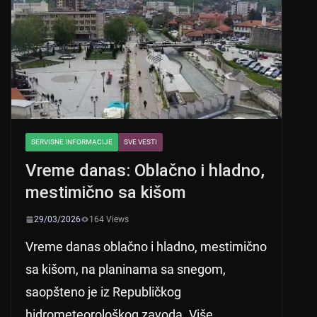
p
o
p
o
k
SERVISNE INFORMACIJE
SVE VESTI
Vreme danas: Oblačno i hladno,
mestimično sa kišom
29/03/2026
164 Views
Vreme danas oblačno i hladno, mestimično
sa kišom, na planinama sa snegom,
saopšteno je iz Republičkog
hidrometeorološkog zavoda. Više